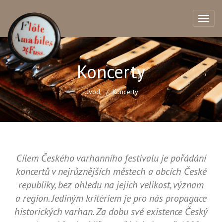
Koncerty
Úvod
Koncerty
Cílem Českého varhanního festivalu je pořádání
koncertů v nejrůznějších městech a obcích České
republiky, bez ohledu na jejich velikost, význam
a region. Jediným kritériem je pro nás propagace
historických varhan. Za dobu své existence Český