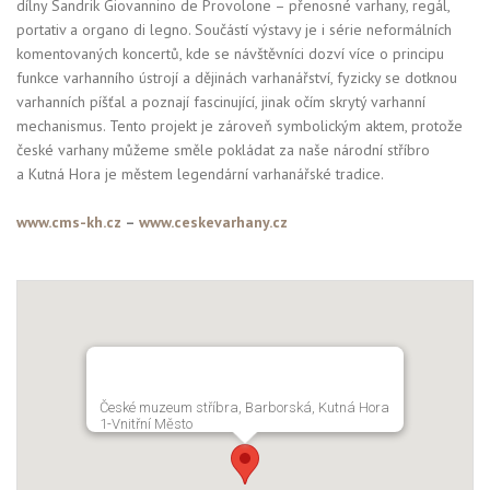
dílny Sandrik Giovannino de Provolone – přenosné varhany, regál,
portativ a organo di legno. Součástí výstavy je i série neformálních
komentovaných koncertů, kde se návštěvníci dozví více o principu
funkce varhanního ústrojí a dějinách varhanářství, fyzicky se dotknou
varhanních píšťal a poznají fascinující, jinak očím skrytý varhanní
mechanismus. Tento projekt je zároveň symbolickým aktem, protože
české varhany můžeme směle pokládat za naše národní stříbro
a Kutná Hora je městem legendární varhanářské tradice.
www.cms-kh.cz
–
www.ceskevarhany.cz
České muzeum stříbra, Barborská, Kutná Hora
1-Vnitřní Město