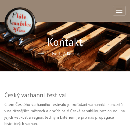
Kontakt
Úvod
Kontakt
Český varhanní festival
Cílem Českého varhanního festivalu je pořádání varhanních koncertů
v nejrůznějších městech a obcích celé České republiky, bez ohledu na
jejich velikost a region. Jediným kritériem je pro nás propagace
historických varhan.