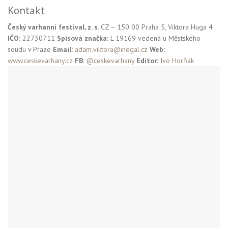
Kontakt
Český varhanní festival, z. s.
CZ – 150 00 Praha 5, Viktora Huga 4
IČO:
22730711
Spisová značka:
L 19169 vedená u Městského
soudu v Praze
Email:
adam.viktora@inegal.cz
Web:
www.ceskevarhany.cz
FB:
@ceskevarhany
Editor:
Ivo Horňák