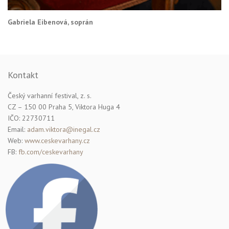
Gabriela Eibenová, soprán
Kontakt
Český varhanní festival, z. s.
CZ – 150 00 Praha 5, Viktora Huga 4
IČO: 22730711
Email:
adam.viktora@inegal.cz
Web:
www.ceskevarhany.cz
FB:
fb.com/ceskevarhany