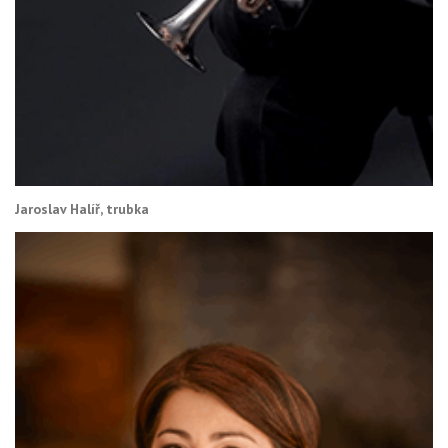
Jaroslav Halíř, trubka