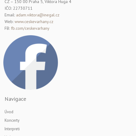
CZ – 150 00 Praha 5, Viktora Huga 4
IČO: 22730711
Email:
adam.viktora@inegal.cz
Web:
www.ceskevarhany.cz
FB:
fb.com/ceskevarhany
Navigace
Úvod
Koncerty
Interpreti