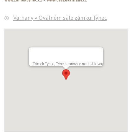
www.zamektynec.cz
–
www.ceskevarhany.cz
Varhany v Oválném sále zámku Týnec
Zámek Týnec, Týnec-Janovice nad Úhlavou