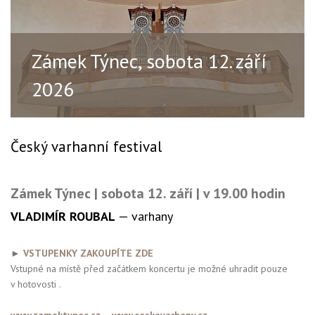
Zámek Týnec, sobota 12. září
2026
Český varhanní festival
Zámek Týnec | sobota 12. září | v 19.00 hodin
VLADIMÍR ROUBAL
— varhany
►
VSTUPENKY ZAKOUPÍTE ZDE
Vstupné na místě před začátkem koncertu je možné uhradit pouze
v hotovosti .