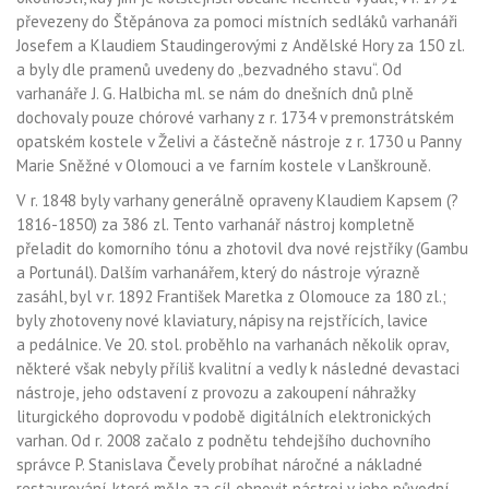
převezeny do Štěpánova za pomoci místních sedláků varhanáři
Josefem a Klaudiem Staudingerovými z Andělské Hory za 150 zl.
a byly dle pramenů uvedeny do „bezvadného stavu“. Od
varhanáře J. G. Halbicha ml. se nám do dnešních dnů plně
dochovaly pouze chórové varhany z r. 1734 v premonstrátském
opatském kostele v Želivi a částečně nástroje z r. 1730 u Panny
Marie Sněžné v Olomouci a ve farním kostele v Lanškrouně.
V r. 1848 byly varhany generálně opraveny Klaudiem Kapsem (?
1816-1850) za 386 zl. Tento varhanář nástroj kompletně
přeladit do komorního tónu a zhotovil dva nové rejstříky (Gambu
a Portunál). Dalším varhanářem, který do nástroje výrazně
zasáhl, byl v r. 1892 František Maretka z Olomouce za 180 zl.;
byly zhotoveny nové klaviatury, nápisy na rejstřících, lavice
a pedálnice. Ve 20. stol. proběhlo na varhanách několik oprav,
některé však nebyly příliš kvalitní a vedly k následné devastaci
nástroje, jeho odstavení z provozu a zakoupení náhražky
liturgického doprovodu v podobě digitálních elektronických
varhan. Od r. 2008 začalo z podnětu tehdejšího duchovního
správce P. Stanislava Čevely probíhat náročné a nákladné
restaurování, které mělo za cíl obnovit nástroj v jeho původní