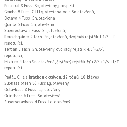
Principal 8 Fuss Sn, otevřený, prospekt
Gamba 8 Fuss C-H Lg, otevřená, od c Sn otevřená,
Octava 4 Fuss Sn, otevřená
Quinta 3 Fuss Sn, otevřená
Superoctava 2 Fuss Sn, otevřená,
Rauschquinta 2 fach Sn, otevřená, dvojřadý rejstřík 1 1/3´+1´,
repetující,
Tertian 2 fach Sn, otevřený, dvojřadý rejstřík 4/5´+2/3´,
repetující,
Mixtura 4 fach Sn, otevřená, čtyřřadý rejstřík ½´+2/5´+1/3´+1/4´,
repetující
Pedál, C–a s krátkou oktávou, 12 tónů, 18 kláves
Subbass offen 16 Fuss Lg, otevřený
Octavbass 8 Fuss Lg, otevřený
Quintbass 6 Fuss Sn, otevřená
Superoctavbass 4 Fuss Lg, otevřený