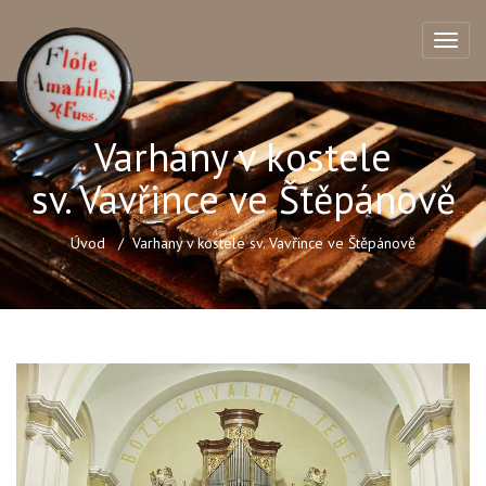
Varhany v kostele
sv. Vavřince ve Štěpánově
Úvod
Varhany v kostele sv. Vavřince ve Štěpánově