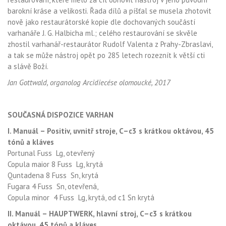
barokní kráse a velikosti. Řada dílů a píšťal se musela zhotovit
nově jako restaurátorské kopie dle dochovaných součástí
varhanáře J. G. Halbicha ml.; celého restaurování se skvěle
zhostil varhanář-restaurátor Rudolf Valenta z Prahy-Zbraslavi,
a tak se může nástroj opět po 285 letech rozeznít k větší cti
a slávě Boží.
Jan Gottwald, organolog Arcidiecése olomoucké, 2017
KK
SOUČASNÁ DISPOZICE VARHAN
I. Manuál – Positiv, uvnitř stroje, C–c3 s krátkou oktávou, 45
tónů a kláves
Portunal Fuss Lg, otevřený
Copula maior 8 Fuss Lg, krytá
Quntadena 8 Fuss Sn, krytá
Fugara 4 Fuss Sn, otevřená,
Copula minor 4 Fuss Lg, krytá, od c1 Sn krytá
II. Manuál – HAUPTWERK, hlavní stroj, C–c3 s krátkou
oktávou, 45 tónů a kláves