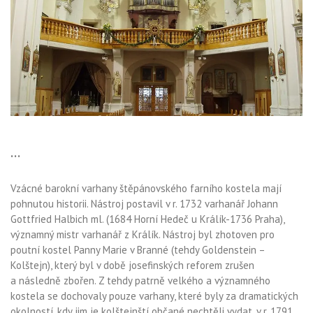
...
Vzácné barokní varhany štěpánovského farního kostela mají
pohnutou historii. Nástroj postavil v r. 1732 varhanář Johann
Gottfried Halbich ml. (1684 Horní Hedeč u Králík-1736 Praha),
významný mistr varhanář z Králík. Nástroj byl zhotoven pro
poutní kostel Panny Marie v Branné (tehdy Goldenstein –
Kolštejn), který byl v době josefinských reforem zrušen
a následně zbořen. Z tehdy patrně velkého a významného
kostela se dochovaly pouze varhany, které byly za dramatických
okolností, kdy jim je kolštejnští občané nechtěli vydat, v r. 1791