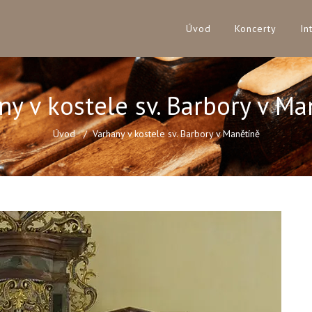
Úvod
Koncerty
In
ny v kostele sv. Barbory v Ma
Úvod
Varhany v kostele sv. Barbory v Manětíně