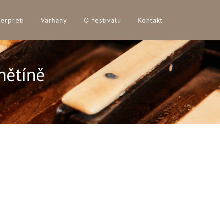
terpreti
Varhany
O festivalu
Kontakt
nětíně