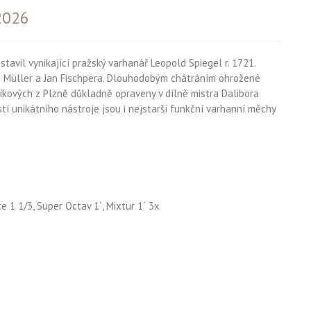
 2026
tavil vynikající pražský varhanář Leopold Spiegel r. 1721.
an Müller a Jan Fischpera. Dlouhodobým chátráním ohrožené
tíkových z Plzně důkladně opraveny v dílně mistra Dalibora
tí unikátního nástroje jsou i nejstarší funkční varhanní měchy
nte 1 1/3, Super Octav 1´, Mixtur 1´ 3x