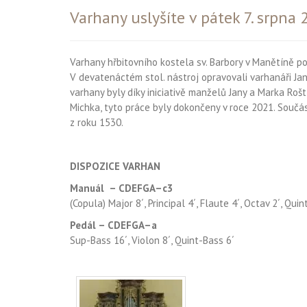
Varhany uslyšíte v pátek 7. srpna
Varhany hřbitovního kostela sv. Barbory v Manětíně pos
V devatenáctém stol. nástroj opravovali varhanáři J
varhany byly díky iniciativě manželů Jany a Marka Roš
Michka, tyto práce byly dokončeny v roce 2021. Součás
z roku 1530.
DISPOZICE VARHAN
Manuál – CDEFGA–c3
(Copula) Major 8´, Principal 4´, Flaute 4´, Octav 2´, Qui
Pedál – CDEFGA–a
Sup-Bass 16´, Violon 8´, Quint-Bass 6´