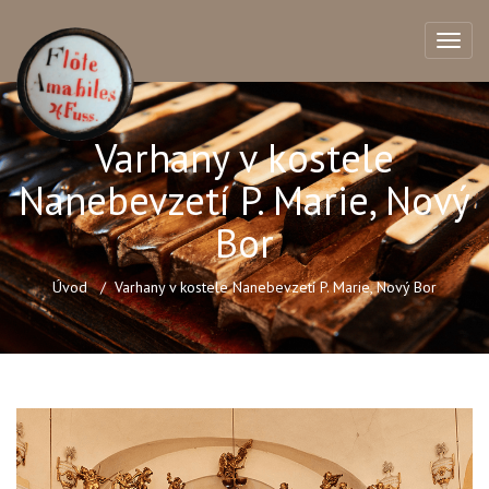
Varhany v kostele
Nanebevzetí P. Marie, Nový
Bor
Úvod
Varhany v kostele Nanebevzetí P. Marie, Nový Bor