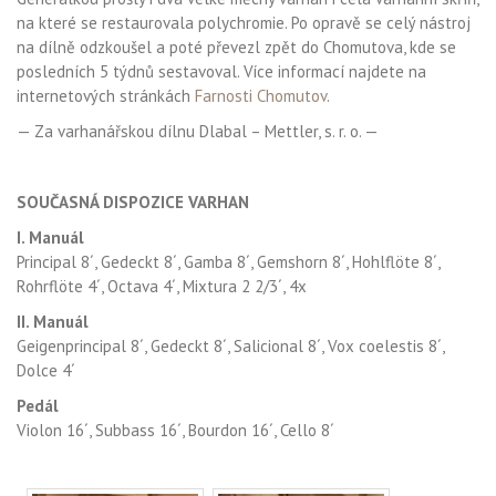
na které se restaurovala polychromie. Po opravě se celý nástroj
na dílně odzkoušel a poté převezl zpět do Chomutova, kde se
posledních 5 týdnů sestavoval. Více informací najdete na
internetových stránkách
Farnosti Chomutov
.
— Za varhanářskou dílnu Dlabal – Mettler, s. r. o. —
KK
SOUČASNÁ DISPOZICE VARHAN
I. Manuál
Principal 8´, Gedeckt 8´, Gamba 8´, Gemshorn 8´, Hohlflöte 8´,
Rohrflöte 4´, Octava 4´, Mixtura 2 2/3´, 4x
II. Manuál
Geigenprincipal 8´, Gedeckt 8´, Salicional 8´, Vox coelestis 8´,
Dolce 4´
Pedál
Violon 16´, Subbass 16´, Bourdon 16´, Cello 8´