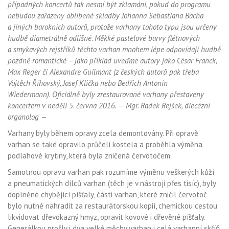
případných koncertů tak nesmí být zklamáni, pokud do programu
nebudou zařazeny oblíbené skladby Johanna Sebastiana Bacha
a jiných barokních autorů, protože varhany tohoto typu jsou určeny
hudbě diametrálně odlišné. Měkké pastelové barvy flétnových
a smykavých rejstříků těchto varhan mnohem lépe odpovídají hudbě
pozdně romantické – jako příklad uveďme autory jako César Franck,
Max Reger či Alexandre Guilmant (z českých autorů pak třeba
Vojtěch Říhovský, Josef Klička nebo Bedřich Antonín
Wiedermann). Oficiálně byly zrestaurované varhany přestaveny
koncertem v neděli 5. června 2016. — Mgr. Radek Rejšek, diecézní
organolog —
Varhany byly během opravy zcela demontovány. Při opravě
varhan se také opravilo průčelí kostela a proběhla výměna
podlahové krytiny, která byla zničená červotočem.
Samotnou opravu varhan pak rozumíme výměnu veškerých kůží
a pneumatických dílců varhan (těch je v nástroji přes tisíc), byly
doplněné chybějící píšťaly, části varhan, které zničil červotoč
bylo nutné nahradit za restaurátorskou kopií, chemickou cestou
likvidovat dřevokazný hmyz, opravit kovové i dřevěné píšťaly.
Generálkou prošly i dva velké měchy varhan i celá varhanní skříň,