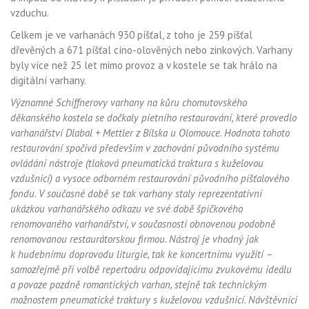
vzduchu.
Celkem je ve varhanách 930 píšťal, z toho je 259 píšťal
dřevěných a 671 píšťal cíno-olověných nebo zinkových. Varhany
byly více než 25 let mimo provoz a v kostele se tak hrálo na
digitální varhany.
Významné Schiffnerovy varhany na kůru chomutovského
děkanského kostela se dočkaly pietního restaurování, které provedlo
varhanářství Dlabal + Mettler z Bílska u Olomouce. Hodnota tohoto
restaurování spočívá především v zachování původního systému
ovládání nástroje (tlaková pneumatická traktura s kuželovou
vzdušnicí) a vysoce odborném restaurování původního píšťalového
fondu. V současné době se tak varhany staly reprezentativní
ukázkou varhanářského odkazu ve své době špičkového
renomovaného varhanářství, v současnosti obnovenou podobně
renomovanou restaurátorskou firmou. Nástroj je vhodný jak
k hudebnímu doprovodu liturgie, tak ke koncertnímu využití –
samozřejmě při volbě repertoáru odpovídajícímu zvukovému ideálu
a povaze pozdně romantických varhan, stejně tak technickým
možnostem pneumatické traktury s kuželovou vzdušnicí. Návštěvníci