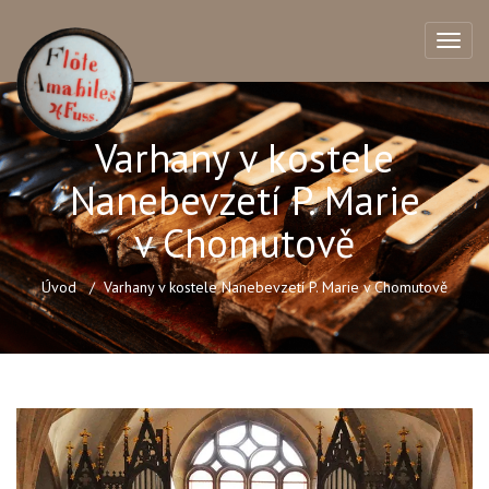
Varhany v kostele
Nanebevzetí P. Marie
v Chomutově
Úvod
Varhany v kostele Nanebevzetí P. Marie v Chomutově