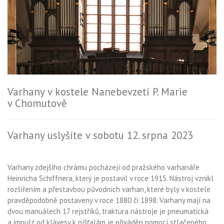
Varhany v kostele Nanebevzetí P. Marie
v Chomutově
Varhany uslyšíte v sobotu 12. srpna 2023
Varhany zdejšího chrámu pocházejí od pražského varhanáře
Heinricha Schiffnera, který je postavil v roce 1915. Nástroj vznikl
rozšířením a přestavbou původních varhan, které byly v kostele
pravděpodobně postaveny v roce 1880 či 1898. Varhany mají na
dvou manuálech 17 rejstříků, traktura nástroje je pneumatická
a impulz od klávesy k píšťalám je přiváděn pomocí stlačeného