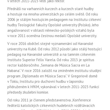
v letech 2011-2023 vedl jako rektor.
Přednáší na varhanních kurzech a kurzech staré hudby
a hostuje na mnoha univerzitách po celém světě. Od roku
2006 je stálým hostujícím pedagogem na Institutu církevní
hudby Teologické fakulty Opolské univerzity (Polsko). Jeho
angažovanost v oblasti německo-polských vztahů byla
v roce 2011 oceněna čestnou medailí Opolské univerzity.
V roce 2016 obdržel stejné vyznamenání od Havanské
univerzity na Kubě. Od roku 2012 působí jako stálý hostující
pedagog na Havanské univerzitě a na tamním církevním
Instituto Superior Félix Varela. Od roku 2013 je spiritus
rector každoročního „Semana de Música Sacra en La
Habana“. V roce 2016 založil na zmíněném institutu studijní
program „Diplomado en Música Sacra“. V Gregoriově domě
v Tokiu, Institutu pro duchovní hudbu v Japonsku
přidruženém k HfKM, vykonával v letech 2011-2023 funkci
předsedy zkušební komise.
Od roku 2011 je členem představenstva „Konference
ředitelů katolických církevních hudebních vzdělávacích